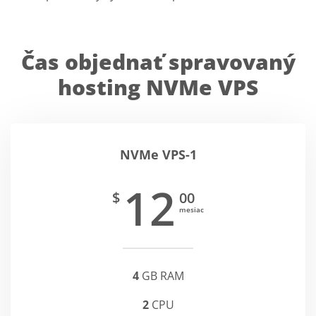
Čas objednať spravovaný
hosting NVMe VPS
NVMe VPS-1
12
$
00
mesiac
4
GB RAM
2
CPU