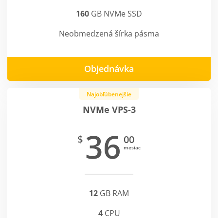
160
GB NVMe SSD
Neobmedzená šírka pásma
Objednávka
Najobľúbenejšie
NVMe VPS-3
36
$
00
mesiac
12
GB RAM
4
CPU