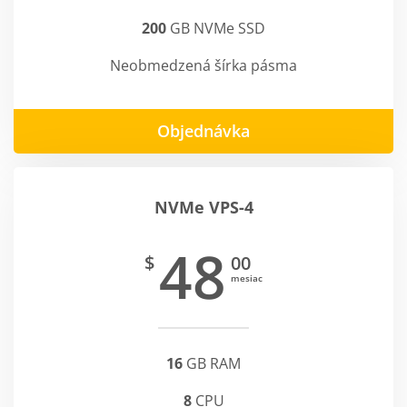
200
GB NVMe SSD
Neobmedzená šírka pásma
Objednávka
NVMe VPS-4
48
$
00
mesiac
16
GB RAM
8
CPU