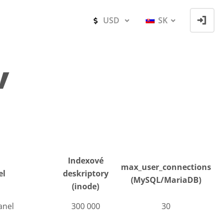
USD
SK
v
Indexové
max_user_connections
el
deskriptory
(MySQL/MariaDB)
(inode)
anel
300 000
30