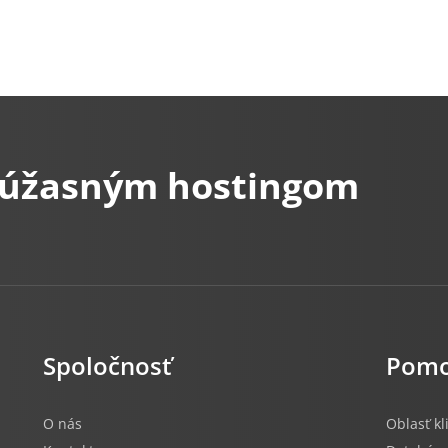
s úžasným hostingom
Spoločnosť
Pom
O nás
Oblasť kl