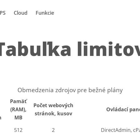
PS
Cloud
Funkcie
Tabuľka limito
Obmedzenia zdrojov pre bežné plány
Pamäť
Počet webových
(RAM),
Ovládací pan
stránok, kusov
n
MB
512
2
DirectAdmin, cP