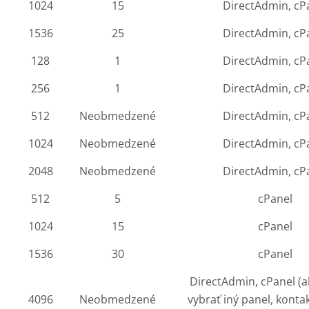
1024
15
DirectAdmin, cP
1536
25
DirectAdmin, cP
128
1
DirectAdmin, cP
256
1
DirectAdmin, cP
512
Neobmedzené
DirectAdmin, cP
1024
Neobmedzené
DirectAdmin, cP
2048
Neobmedzené
DirectAdmin, cP
512
5
cPanel
1024
15
cPanel
1536
30
cPanel
DirectAdmin, cPanel (a
4096
Neobmedzené
vybrať iný panel, konta