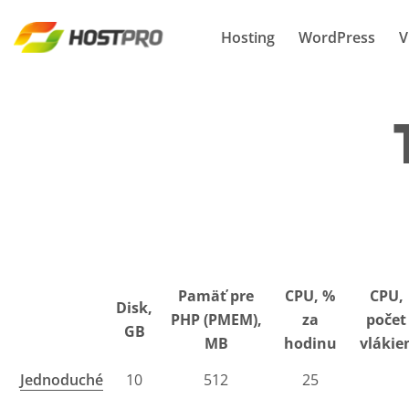
Hosting
WordPress
V
Pamäť pre
CPU, %
CPU,
Disk,
PHP (PMEM),
za
počet
GB
MB
hodinu
vlákie
Jednoduché
10
512
25