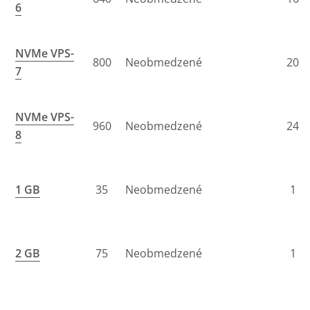
6
NVMe VPS-
800
Neobmedzené
20
7
NVMe VPS-
960
Neobmedzené
24
8
1 GB
35
Neobmedzené
1
2 GB
75
Neobmedzené
1