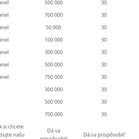
anel
500 000
30
anel
700 000
30
anel
50 000
30
anel
100 000
30
anel
300 000
30
anel
500 000
30
anel
750 000
30
300 000
30
500 000
30
700 000
30
k si chcete
Dá sa
ktujte našu
Dá sa prispôsobiť
prispôsobiť